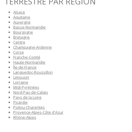
TERRESTRE PAR RÉGION
Alsace
Aquitaine
Auvergne
Basse-Normandie
Bourgogne
Bretagne
Centre
Champagne-Ardenne
Corse
Franche-Comté
Haute-Normandie
Île-de-France
Languedoc-Roussillon
Limousin
Lorraine
Midi-Pyrénées
Nord-Pas-de-Calais
Pays de la Loire
Picardie
Poitou-Charentes
Provence-Alpes-Côte d'Azur
Rhône-Alpes