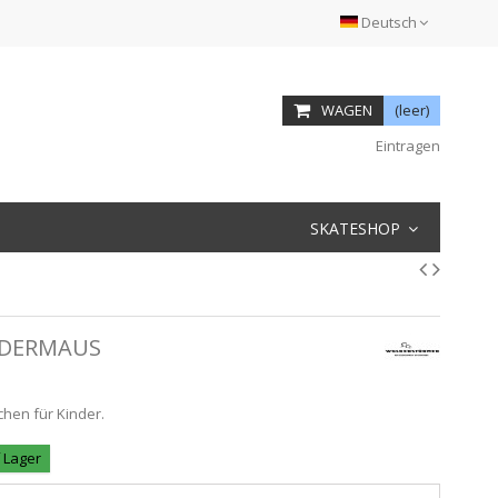
Deutsch
WAGEN
(leer)
Eintragen
SKATESHOP
EDERMAUS
chen für Kinder.
f Lager