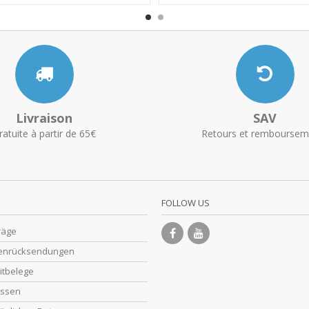
Livraison
SAV
ratuite à partir de 65€
Retours et remboursem
FOLLOW US
räge
enrücksendungen
itbelege
essen