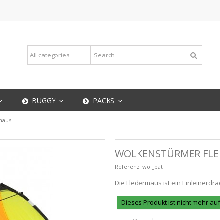
BUGGY
PACKS
maus
WOLKENSTÜRMER FL
Referenz:
wol_bat
Die Fledermaus ist ein Einleinerdra
Dieses Produkt ist nicht mehr au