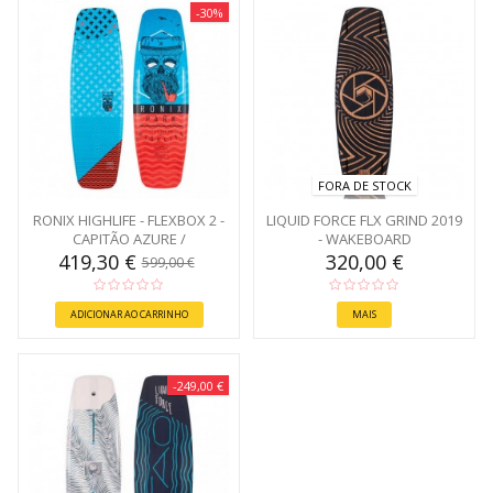
-30%
FORA DE STOCK
RONIX HIGHLIFE - FLEXBOX 2 -
LIQUID FORCE FLX GRIND 2019
CAPITÃO AZURE /
- WAKEBOARD
CAFFEINATED 145
419,30 €
320,00 €
599,00 €
ADICIONAR AO CARRINHO
MAIS
-249,00 €