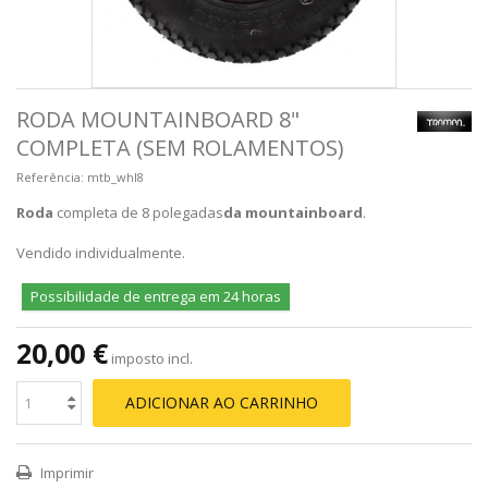
RODA MOUNTAINBOARD 8"
COMPLETA (SEM ROLAMENTOS)
Referência:
mtb_whl8
Roda
completa de 8 polegadas
da mountainboard
.
Vendido individualmente.
Possibilidade de entrega em 24 horas
20,00 €
imposto incl.
ADICIONAR AO CARRINHO
Imprimir