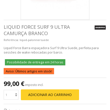
LIQUID FORCE SURF 9 ULTRA
CAMURÇA BRANCO
Referência:
liquid-palonniersuede
Liquid Force Barra espaçadora Surf 9 Ultra Suede
, perfeita para
sessões de wake rebocadas por barco
.
Possibilidade de entrega em 24 horas
Aviso: Últimos artigos em stock!
99,00 €
imposto incl.
ADICIONAR AO CARRINHO