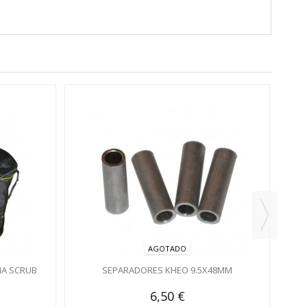
BOAR
AGOTADO
ÑA SCRUB
SEPARADORES KHEO 9.5X48MM
6,50 €