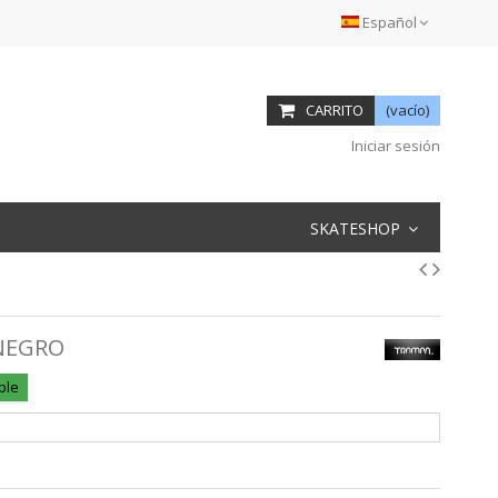
Español
CARRITO
(vacío)
Iniciar sesión
SKATESHOP
NEGRO
ble