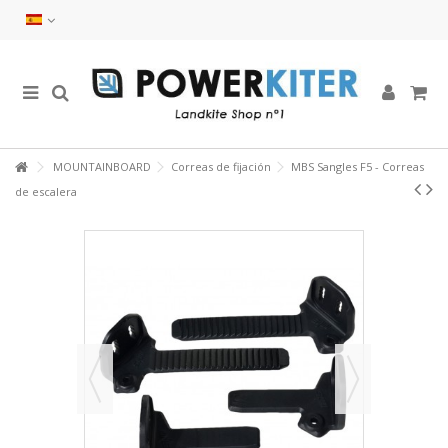
MOUNTAINBOARD
Correas de fijación
MBS Sangles F5 - Correas
de escalera