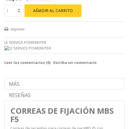
AÑADIR AL CARRITO
Imprimir
LE SERVICE POWERKITER
Leer los comentarios (
0
)
Escriba un comentario
MÁS
RESEÑAS
CORREAS DE FIJACIÓN MBS
F5
Correas de recambio para
correas de pie MBS F5
con