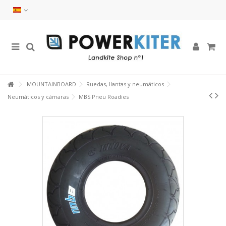
MOUNTAINBOARD
Ruedas, llantas y neumáticos
Neumáticos y cámaras
MBS Pneu Roadies