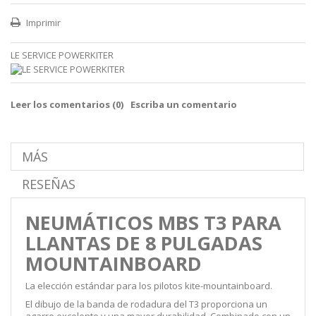
Imprimir
LE SERVICE POWERKITER
Leer los comentarios (
0
)
Escriba un comentario
MÁS
RESEÑAS
NEUMÁTICOS MBS T3 PARA
LLANTAS DE 8 PULGADAS
MOUNTAINBOARD
La elección estándar para los pilotos kite-mountainboard.
El dibujo de la banda de rodadura del T3 proporciona un
agarre excelente y una mayor durabilidad. Combinado con un