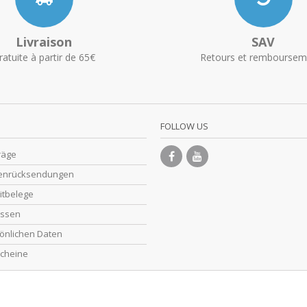
Livraison
SAV
ratuite à partir de 65€
Retours et remboursem
FOLLOW US
räge
enrücksendungen
itbelege
essen
önlichen Daten
cheine