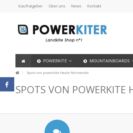
Kaufratgeber
Über uns
News
Kontakt
POWERKITE
MOUNTAINBOARDS
Spots von powerkite Haute Normandie
SPOTS VON POWERKITE