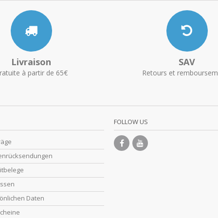
Livraison
SAV
ratuite à partir de 65€
Retours et remboursem
FOLLOW US
räge
enrücksendungen
itbelege
essen
önlichen Daten
cheine