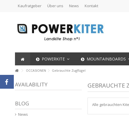
Kaufratgeber
Über uns
News
Kontakt
POWERKITE
MOUNTAINBOARDS
OCCASIONEN
Gebrauchte Zugflügel
AVAILABILITY
GEBRAUCHTE 
BLOG
Alle gebrauchten Kit
News