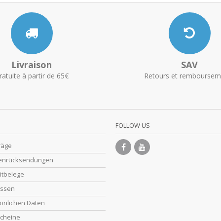
Livraison
SAV
ratuite à partir de 65€
Retours et remboursem
FOLLOW US
räge
enrücksendungen
itbelege
essen
önlichen Daten
cheine