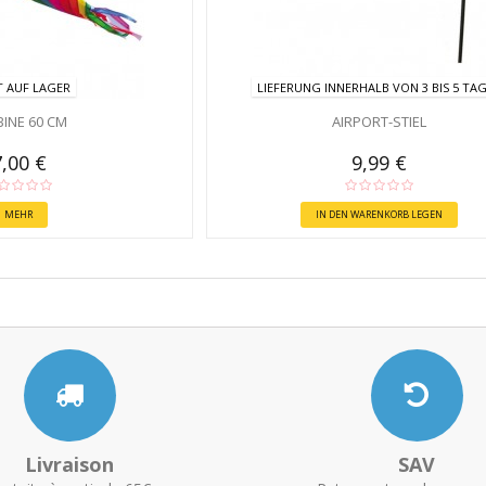
T AUF LAGER
LIEFERUNG INNERHALB VON 3 BIS 5 TA
BINE 60 CM
AIRPORT-STIEL
7,00 €
9,99 €
MEHR
IN DEN WARENKORB LEGEN
Livraison
SAV