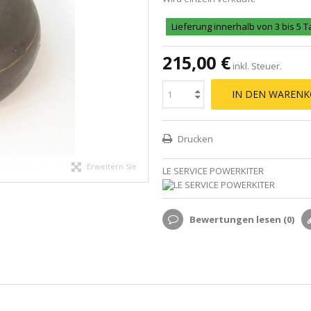
Lieferung innerhalb von 3 bis 5 
215,00 €
inkl. Steuer.
IN DEN WARENK
Drucken
Erweitern Sie
LE SERVICE POWERKITER
Bewertungen lesen (
0
)