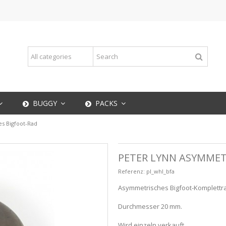
BUGGY
PACKS
s Bigfoot-Rad
PETER LYNN ASYMMET
Referenz:
pl_whl_bfa
Asymmetrisches Bigfoot-Komplettr
Durchmesser 20 mm.
Wird einzeln verkauft.