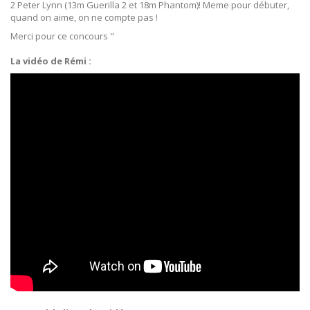
2 Peter Lynn (13m Guerilla 2 et 18m Phantom)! Meme pour débuter,
quand on aime, on ne compte pas !
Merci pour ce concours "
La vidéo de Rémi :