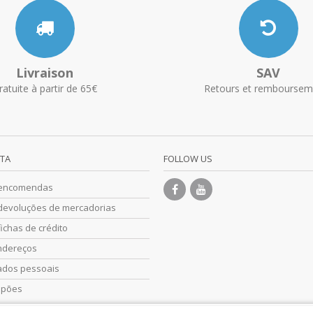
Livraison
SAV
ratuite à partir de 65€
Retours et remboursem
NTA
FOLLOW US
 encomendas
devoluções de mercadorias
ichas de crédito
ndereços
ados pessoais
upões