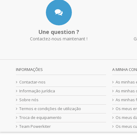
Une question ?
Contactez-nous maintenant !
G
INFORMAÇÕES
A MINHA CO
Contactar-nos
As minhas
Informação jurídica
As minhas 
Sobre nós
As minhas f
Termos e condições de utilização
Os meus e
Troca de equipamento
Os meus d
Team Powerkiter
Os meus c