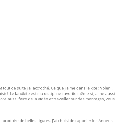
ut de suite j’ai accroché. Ce que j’aime dans le kite : Voler ! .
isir ! Le landkite est ma discipline favorite même si j’aime aussi
ore aussi faire de la vidéo et travailler sur des montages, vous
t produire de belles figures. J'ai choisi de rappeler les Années