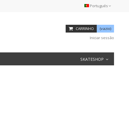
Portugués
CARRINHO
(vazio)
Iniciar sessão
SKATESHOP