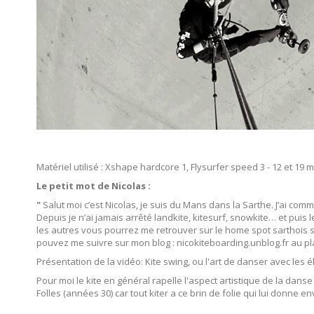
Matériel utilisé : Xshape hardcore 1, Flysurfer speed 3 - 12 et 19 m
Le petit mot de Nicolas :
"
Salut moi c’est Nicolas, je suis du Mans dans la Sarthe. J’ai comm
Depuis je n’ai jamais arrêté landkite, kitesurf, snowkite… et puis 
les autres vous pourrez me retrouver sur le home spot sarthois sit
pouvez me suivre sur mon blog : nicokiteboarding.unblog.fr au pl
Présentation de la vidéo: Kite swing, ou l'art de danser avec les 
Pour moi le kite en général rapelle l'aspect artistique de la danse
Folles (années 30) car tout kiter a ce brin de folie qui lui donne en