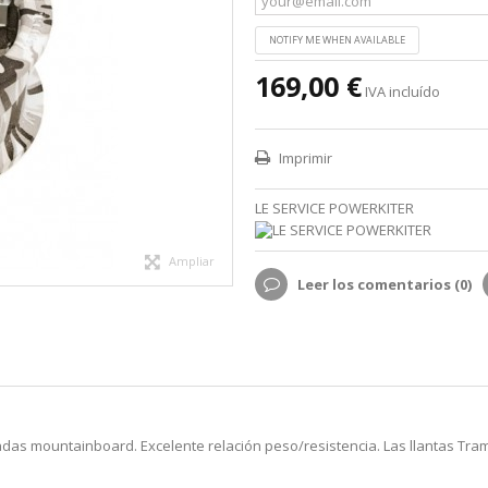
NOTIFY ME WHEN AVAILABLE
169,00 €
IVA incluído
Imprimir
LE SERVICE POWERKITER
Ampliar
Leer los comentarios (
0
)
adas mountainboard. Excelente relación peso/resistencia. Las llantas T