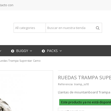
tacto con
BUGGY
PACKS
uedas Trampa Superstar Camo
RUEDAS TRAMPA SUP
Referencia:
tramp_ss10
Llantas de mountainboard Trampa 
Este producto ya no está disponi