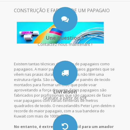
CONSTRUÇÃO E FABRICO DE UM PAPAGAIO
Une question ?
Contactez-nous maintenant !
Existem tantas técnicas de fabrico de papagaios como
papagaios. A maior parte dos papagaios gigantes que se
vêem nas praias durante os festivais não têm uma
estrutura rígida. São constituídos por painéis de tecido
montados para formar um todo que pode voar
aproveitando a força do vento. Estes papagaios são
Livraison
fabricados por profissionais que são capazes de fazer
Gratuite à partir de 65€
voar papagaios com várias centenas de metros
quadrados de tecido. O neozelandês Peter Lynn detém o
recorde do maior papagaio, com a sua bandeira do
Kuwait com mais de 1000m² !
No entanto, é extremamente fácil para um amador