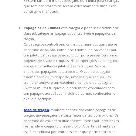
Existem também muitos papagaios de 1 linha para crianças,
que têm a vantagem de serem extremamente simples de
construir e manusear.
Papagaios de 2 linhas
esta categoria pode ser dividida em
duas subcategorias: papagaios controláveis e papagaios de
tração.
Os papagaios controláveis, os mais comuns dos quais são os
papagaios delta, são, como o seu nome indica, voados por
um piloto de papagaios no solo por puro prazer ou com o
objetivo de realizar truques. Há competições de papagaios
em que os melhores pilotos fazem truques. São os
chamados papagaios de acrobacia. O voo de papagaio
assemelha-se a um desporto, uma vez que requer um
treino extensivo e um excelente controlo do papagaio.
Existem muitos truques que podem ser executados com
um papagaio acrobático, incluindo os mais conhecidos: o
axel e o backspin.
Asas de tração
, também conhecidos como papagaios de
tração, são papagaios de caixa feitos de tecido e bridles. Os
papagaios de caixa têm duas "peles" unidas por inter-boxes,
formando o conjunto um aerofólio. A parte da frente da
asa é constituída por entradas de ar que permitem ao ar