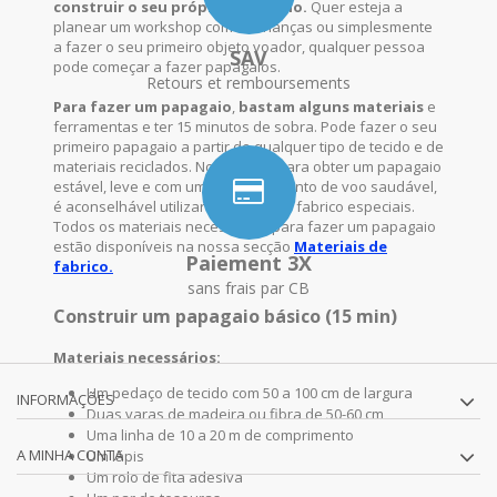
construir o seu próprio papagaio.
Quer esteja a
planear um workshop com as crianças ou simplesmente
a fazer o seu primeiro objeto voador, qualquer pessoa
SAV
pode começar a fazer papagaios.
Retours et remboursements
Para fazer um papagaio
,
bastam alguns materiais
e
ferramentas e ter 15 minutos de sobra. Pode fazer o seu
primeiro papagaio a partir de qualquer tipo de tecido e de
materiais reciclados. No entanto, para obter um papagaio
estável, leve e com um comportamento de voo saudável,
é aconselhável utilizar materiais de fabrico especiais.
Todos os materiais necessários para fazer um papagaio
estão disponíveis na nossa secção
Materiais de
Paiement 3X
fabrico.
sans frais par CB
Construir um papagaio básico (15 min)
Materiais necessários:
Um pedaço de tecido com 50 a 100 cm de largura
INFORMAÇÕES
Duas varas de madeira ou fibra de 50-60 cm
Uma linha de 10 a 20 m de comprimento
A MINHA CONTA
Um lápis
Um rolo de fita adesiva