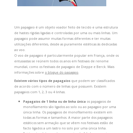
Um papagaio é um objeto voador feito de tecido e uma estrutura
de hastes rígidas ligadas e controladas por uma ou mais linhas. Um
papagaio pode assumir muitas formas diferentes e ter muitas
utilizações diferentes, desde as puramente estéticas às dedicadas
ao voo.
O voo de papagaio é particularmente popular em França, onde os
entusiastas se reúnem todos os anos em festivais de renome
mundial, como os festivais de papagaio de Dieppe e Berck. Mais
informações sobre
o blogue do papagaio
.
Existem vários tipos de papagaios
que podem ser classificados
de acordo com o número de linhas que possuem. Existem
papagaios com 1, 2, 3 ou 4 linhas.
Papagaios de 1 linha ou de linha única
os papagaios de
monofilamento são ligados ao solo ou ao papagaio por uma
única linha. Os papagaios de monofilamento existem em
todas as formas e tamanhos. A maior parte dos papagaios
estáticos sem armação que se vêem nos festivais estão de
facto ligados a um lastro no solo por uma única linha.