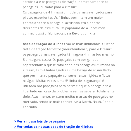
acrobacia e os papagaios de tração, nomeadamente os
papagaios utilizados para o kitesurf.
Os papagaios de 4 linhas são modelos mais avançados para
pilotos experientes. As 4 linhas permitem um maior
controlo sobre o papagaio, actuando em 4 pontos
diferentes da estrutura. Os papagaios de 4 linhas mais
conhecidos são fabricados pela Revolution Kite.
Asas de tração de 4 linhas
são os mais difundidos. Quer se
trate de tração terrestre (mountainboard, para o kitesurf,
os papagaios mais avançados têm agora 4 linhas (ou mesmo
5 em alguns casos). Os papagaios com bexiga, que
representam a quase totalidade dos papagaios utilizados no
kitesurf, têm 4 linhas ligadas a uma bexiga de ar insuflado
que permite ao papagaio conservar a sua rigidez e flutuar
na água. Muitas vezes, uma 5ª linha de "segurança" é
utilizada nos papagaios para permitir que o papagaio seja
libertado em caso de problema sem se separar totalmente
dele. Atualmente, existem muitas marcas de papagaios no
mercado, sendo as mais conhecidas a North, Naish, Fone e
Cabrinha.
> Ver a nossa loja de papagaios
> Ver todas as nossas asas de tração de 4 linhas