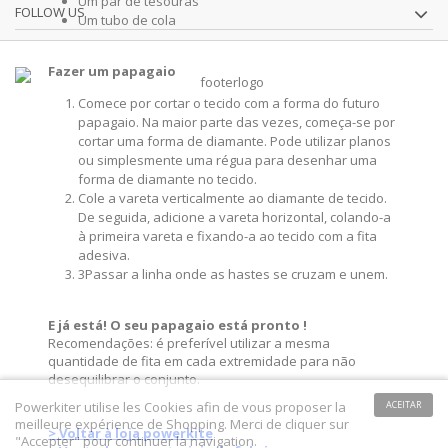
Um par de tesouras
FOLLOW US
Um tubo de cola
Fazer um papagaio
Comece por cortar o tecido com a forma do futuro
papagaio. Na maior parte das vezes, começa-se por
cortar uma forma de diamante. Pode utilizar planos
ou simplesmente uma régua para desenhar uma
forma de diamante no tecido.
Cole a vareta verticalmente ao diamante de tecido.
De seguida, adicione a vareta horizontal, colando-a
à primeira vareta e fixando-a ao tecido com a fita
adesiva.
3Passar a linha onde as hastes se cruzam e unem.
E já está! O seu papagaio está pronto !
Recomendações: é preferível utilizar a mesma
quantidade de fita em cada extremidade para não
desequilibrar o conjunto.
Powerkiter utilise les Cookies afin de vous proposer la
ACEITAR
meilleure expérience de Shopping. Merci de cliquer sur
> Voltar à loja powerkite
"Accepter" pour continuer la navigation.