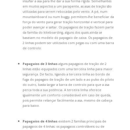
insuflar a asa para lhe dar a sua forma rígida. Semelhantes
em muitos aspectos a um parapente, as asas de tração são
utilizadas para serem rebocadas pelo vento. A pé, num
mountainboard ou num buggy, permitem-lhe beneficiar da
força do vento para gerar tração horizontal e vertical para
poder avançar e saltar. Os papagaios de tração fazem parte
da família do kiteboarding, alguns dos quais ainda se
baseiam no modelo do papagaio de caixa. Os papagaios de
2 linhas podem ser utilizados com pegas ou com uma barra
de controlo.
Papagaios de 3 linhas
alguns papagaios de tração de 2
linhas estão equipados com uma terceira linha para maior
segurança. De facto, ligando a terceira linha ao bordo de
fuga do papagaio de tração de um lado e ao pulso do piloto
do outro, basta largar a barra de controlo para que a asa
perca toda a sua potência. A terceira linha oferece
igualmente um conforto considerável em caso de queda,
pois permite relançar facilmente a asa, mesmo de cabeça
para baixo.
Papagaios de 4 linhas
existem 2 famílias principais de
papagaios de 4 linhas: os papagaios controláveis ou de