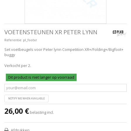
VOETENSTEUNEN XR PETER LYNN
Referentie:
pl_footxr
Set voetbeugels voor Peter lynn Competition XR+/Folding+/Bigfoot+
buggy
Verkocht per 2.
Dit product is niet langer op voorraad
NOTIFY ME WHEN AVAILABLE
26,00 €
belasting incl.
Afdrukken