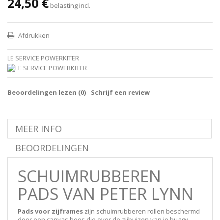
24,50 €
belasting incl.
Afdrukken
LE SERVICE POWERKITER
Beoordelingen lezen (
0
)
Schrijf een review
MEER INFO
BEOORDELINGEN
SCHUIMRUBBEREN
PADS VAN PETER LYNN
Pads voor zijframes
zijn schuimrubberen rollen beschermd
door een canvas hoes die over de zijbuizen van je buggy