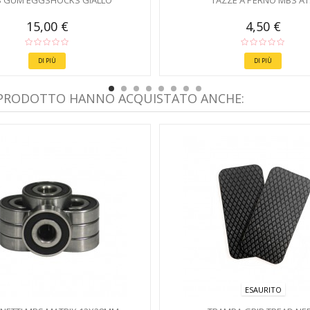
 GUM EGGSHOCKS GIALLO
TAZZE A PERNO MBS AT
15,00 €
4,50 €
DI PIÙ
DI PIÙ
 PRODOTTO HANNO ACQUISTATO ANCHE:
ESAURITO