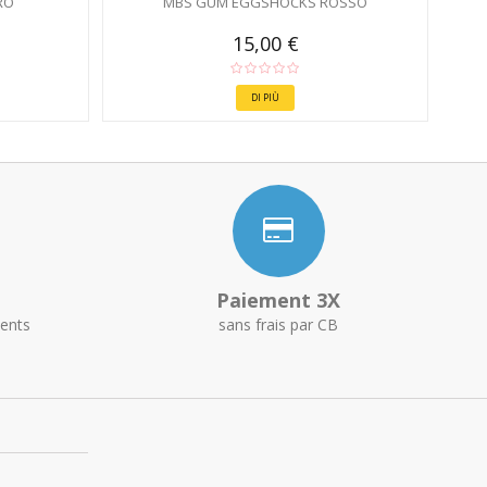
RO
MBS GUM EGGSHOCKS ROSSO
15,00 €
DI PIÙ
Paiement 3X
ents
sans frais par CB