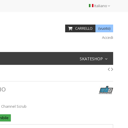
Italiano
CARRELLO
(vuoto)
Accedi
SKATESHOP
IO
on Channel Scrub
ibile