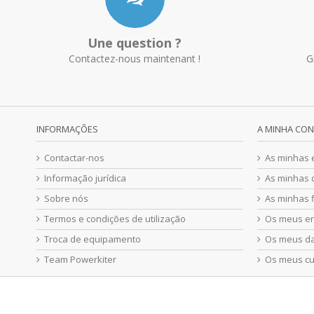
Une question ?
Contactez-nous maintenant !
G
INFORMAÇÕES
A MINHA CO
Contactar-nos
As minhas
Informação jurídica
As minhas 
Sobre nós
As minhas f
Termos e condições de utilização
Os meus e
Troca de equipamento
Os meus d
Team Powerkiter
Os meus c