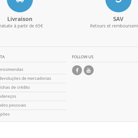
Livraison
SAV
ratuite à partir de 65€
Retours et remboursem
NTA
FOLLOW US
 encomendas
devoluções de mercadorias
ichas de crédito
ndereços
ados pessoais
upões