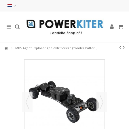
MBS Agent Explorer geëlektrificeerd (zonder batterij)