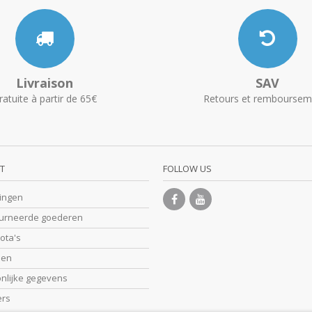
Livraison
SAV
ratuite à partir de 65€
Retours et remboursem
T
FOLLOW US
lingen
ourneerde goederen
nota's
sen
onlijke gegevens
ers