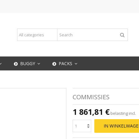
BUGGY
PACKS
COMMISSIES
1 861,81 €
belasting incl.
IN WINKELWAG