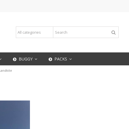
BUGGY
PACKS
Landkite