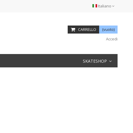
Italiano
CARRELLO
(vuoto)
Accedi
SKATESHOP