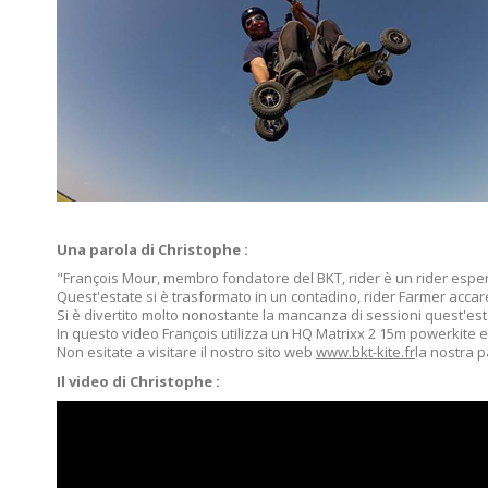
Una parola di Christophe :
"François Mour, membro fondatore del BKT, rider è un rider esperto 
Quest'estate si è trasformato in un contadino, rider Farmer accarez
Si è divertito molto nonostante la mancanza di sessioni quest'est
In questo video François utilizza un HQ Matrixx 2 15m powerkite
Non esitate a visitare il nostro sito web
www.bkt-kite.fr
la nostra 
Il video di Christophe :