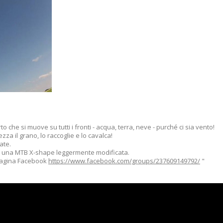
che si muove su tutti i fronti - acqua, terra, neve - purché ci sia vento!
za il grano, lo raccoglie e lo cavalca!
ate.
 e una MTB X-shape leggermente modificata.
pagina Facebook
https://www.facebook.com/groups/237609149792/
"