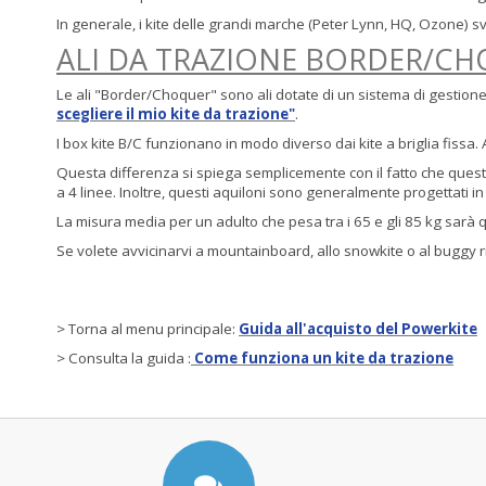
In generale, i kite delle grandi marche (Peter Lynn, HQ, Ozone) sv
ALI DA TRAZIONE BORDER/CH
Le ali "Border/Choquer" sono ali dotate di un sistema di gestio
scegliere il mio kite da trazione"
.
I box kite B/C funzionano in modo diverso dai kite a briglia fissa
Questa differenza si spiega semplicemente con il fatto che queste
a 4 linee. Inoltre, questi aquiloni sono generalmente progettati 
La misura media per un adulto che pesa tra i 65 e gli 85 kg sarà q
Se volete avvicinarvi a mountainboard, allo snowkite o al buggy 
> Torna al menu principale:
Guida all'acquisto del Powerkite
> Consulta la guida :
Come funziona un kite da trazione