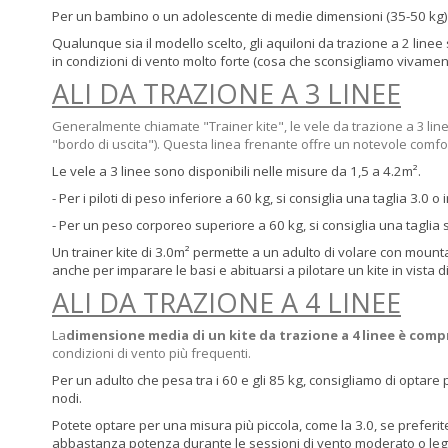
Per un bambino o un adolescente di medie dimensioni (35-50 kg), 
Qualunque sia il modello scelto, gli aquiloni da trazione a 2 line
in condizioni di vento molto forte (cosa che sconsigliamo vivamen
ALI DA TRAZIONE A 3 LINEE
Generalmente chiamate "Trainer kite", le vele da trazione a 3 line
"bordo di uscita"). Questa linea frenante offre un notevole comfort 
Le vele a 3 linee sono disponibili nelle misure da 1,5 a 4.2m².
- Per i piloti di peso inferiore a 60 kg, si consiglia una taglia 3.0 o 
- Per un peso corporeo superiore a 60 kg, si consiglia una taglia 
Un trainer kite di 3.0m² permette a un adulto di volare con mount
anche per imparare le basi e abituarsi a pilotare un kite in vista di 
ALI DA TRAZIONE A 4 LINEE
La
dimensione media di un kite da trazione a 4 linee è compr
condizioni di vento più frequenti.
Per un adulto che pesa tra i 60 e gli 85 kg, consigliamo di optar
nodi.
Potete optare per una misura più piccola, come la 3.0, se preferite
abbastanza potenza durante le sessioni di vento moderato o le