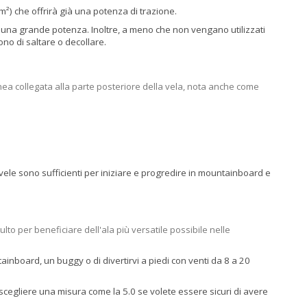
²) che offrirà già una potenza di trazione.
no una grande potenza. Inoltre, a meno che non vengano utilizzati
no di saltare o decollare.
inea collegata alla parte posteriore della vela, nota anche come
vele sono sufficienti per iniziare e progredire in mountainboard e
o per beneficiare dell'ala più versatile possibile nelle
inboard, un buggy o di divertirvi a piedi con venti da 8 a 20
e scegliere una misura come la 5.0 se volete essere sicuri di avere