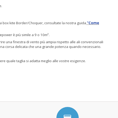
e.
i box kite Border/Choquer, consultate la nostra guida
"Come
depower è più simile a 9 o 10m².
re una finestra di vento più ampia rispetto alle ali convenzionali
sia una corsa delicata che una grande potenza quando necessario.
re quale taglia si adatta meglio alle vostre esigenze.