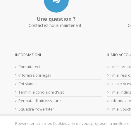
Une question ?
Contactez-nous maintenant !
G
INFORMAZIONI
IL MIO ACCO
Contattateci
I miei ordini
Informazioni legali
I miei resi 
Chi siamo
Le mie ricev
Termini e condizioni d'uso
I miei indiri
Permuta di attrezzature
Informazion
Squadra Powerkiter
I miei vouc
Powerkiter utilise les Cookies afin de vous proposer la meilleure