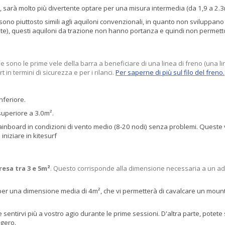
sarà molto più divertente optare per una misura intermedia (da 1,9 a 2.3m
e sono piuttosto simili agli aquiloni convenzionali, in quanto non sviluppa
te), questi aquiloni da trazione non hanno portanza e quindi non permetto
e sono le prime vele della barra a beneficiare di una linea di freno (una l
in termini di sicurezza e per i rilanci.
Per saperne di più sul filo del freno.
inferiore.
superiore a 3.0m².
ainboard in condizioni di vento medio (8-20 nodi) senza problemi. Queste 
iniziare in kitesurf
esa tra 3 e 5m²
. Questo corrisponde alla dimensione necessaria a un adult
e per una dimensione media di 4m², che vi permetterà di cavalcare un mounta
 sentirvi più a vostro agio durante le prime sessioni. D'altra parte, potet
ggero.