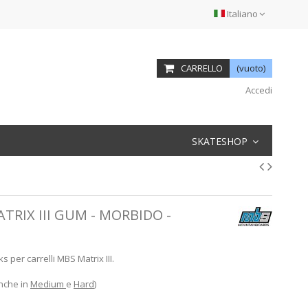
Italiano
CARRELLO
(vuoto)
Accedi
SKATESHOP
RIX III GUM - MORBIDO -
per carrelli MBS Matrix III.
anche in
Medium
e
Hard
)