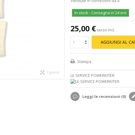
Vendute in confezioni da 4
In stock - Consegna in 24 ore
25,00 €
tasse incl.
AGGIUNGI AL C
Stampa
Espandi
LE SERVICE POWERKITER
Leggi le recensioni (
0
)