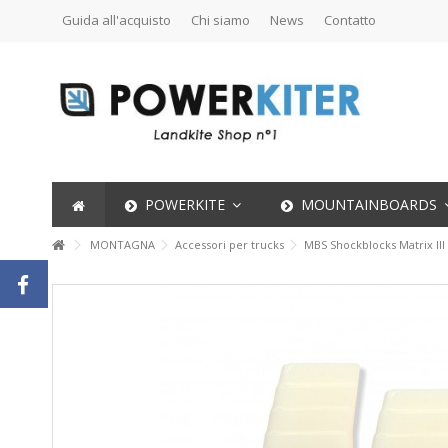
Guida all'acquisto
Chi siamo
News
Contatto
POWERKITE
MOUNTAINBOARDS
MONTAGNA
Accessori per trucks
MBS Shockblocks Matrix II