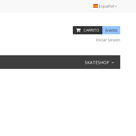
Español
CARRITO
(vacío)
Iniciar sesión
SKATESHOP