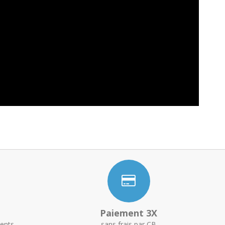
Paiement 3X
ents
sans frais par CB