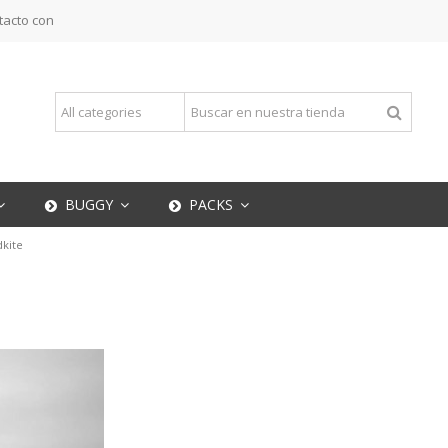
tacto con
BUGGY
PACKS
dkite