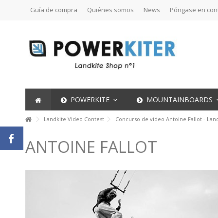
Guía de compra
Quiénes somos
News
Póngase en con
POWERKITE
MOUNTAINBOARDS
Landkite Video Contest
Concurso de vídeo Antoine Fallot - Lan
ANTOINE FALLOT