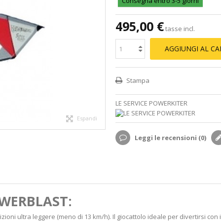
Consegna entro 3-5 giorni
495,00 €
tasse incl.
AGGIUNGI AL C
Stampa
LE SERVICE POWERKITER
Espandi
Leggi le recensioni (
0
)
WERBLAST:
ioni ultra leggere (meno di 13 km/h). Il giocattolo ideale per divertirsi co