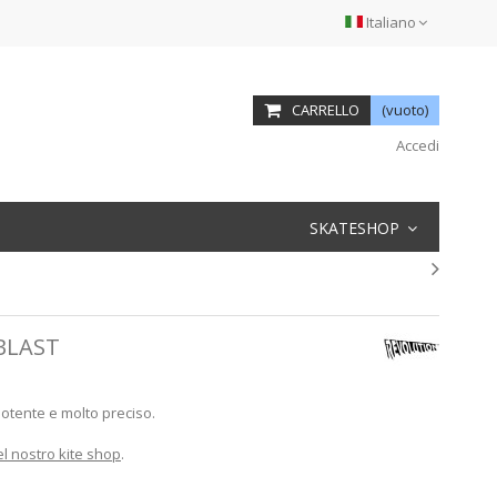
Italiano
CARRELLO
(vuoto)
Accedi
SKATESHOP
BLAST
potente e molto preciso.
l nostro kite shop
.