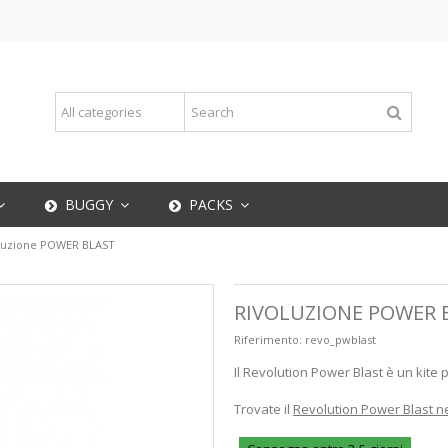
BUGGY
PACKS
luzione POWER BLAST
RIVOLUZIONE POWER 
Riferimento:
revo_pwblast
Il Revolution Power Blast è un kite 
Trovate il
Revolution Power Blast ne