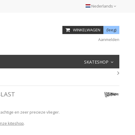
Nederlands
WINKELWAGEN
(leeg)
Aanmelden
SKATESHOP
BLAST
achtige en zeer precieze vlieger.
onze kiteshop
.