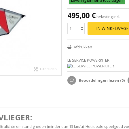
Levering binnen 3 tot 5 dagen
495,00 €
belasting incl.
IN WINKELWAG
Afdrukken
LE SERVICE POWERKITER
Uitbreiden
Beoordelingen lezen (
0
)
LIEGER:
 ultralichte omstandigheden (minder dan 13 km/u). Het ideale speelgoed voo