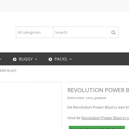
BUGGY
PACKS
OWER BLAST
REVOLUTION POWER 
Referentie:
revo_pwblast
De Revolution Power Blast is een kr
Vind de
Revolution Power Blast in 