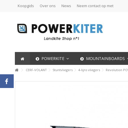
Koopgids
Over ons
News
Neem contact op met
POWERKITE
MOUNTAINBOARDS
CERF-VOLANT
Stuntvliegers
4-lijns vliegers
Revolution P