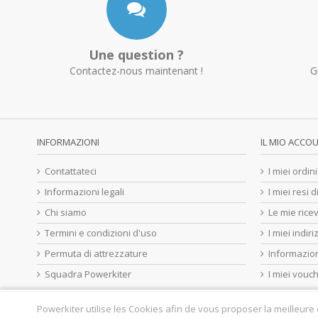
Une question ?
Contactez-nous maintenant !
G
INFORMAZIONI
IL MIO ACCO
Contattateci
I miei ordini
Informazioni legali
I miei resi 
Chi siamo
Le mie ricev
Termini e condizioni d'uso
I miei indiri
Permuta di attrezzature
Informazion
Squadra Powerkiter
I miei vouc
Powerkiter utilise les Cookies afin de vous proposer la meilleure