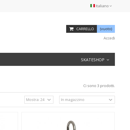
Italiano
CARRELLO
(vuoto)
Accedi
SKATESHOP
Ci sono 3 prodotti.