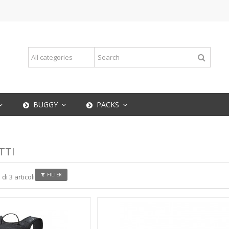
BUGGY
PACKS
TTI
FILTER
di 3 articoli