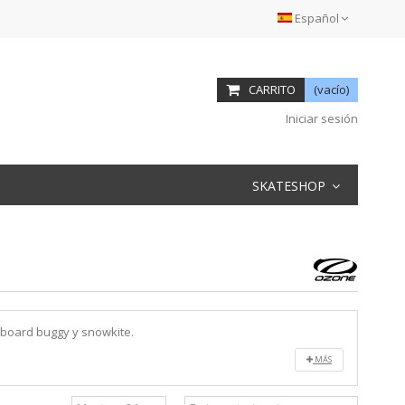
Español
CARRITO
(vacío)
Iniciar sesión
SKATESHOP
nboard buggy y snowkite.
MÁS