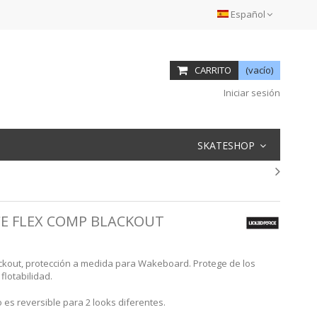
Español
CARRITO
(vacío)
Iniciar sesión
SKATESHOP
CE FLEX COMP BLACKOUT
ckout
, protección a medida para Wakeboard. Protege de los
lotabilidad.
o es reversible para 2 looks diferentes.