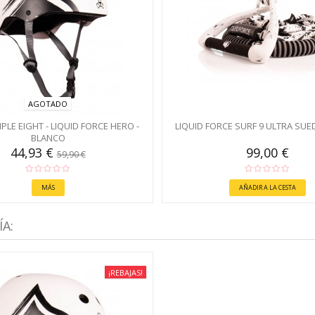
AGOTADO
PLE EIGHT - LIQUID FORCE HERO -
LIQUID FORCE SURF 9 ULTRA SU
BLANCO
44,93 €
99,00 €
59,90 €
MÁS
AÑADIR A LA CESTA
A:
¡REBAJAS!