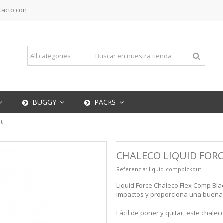
tacto con
BUGGY
PACKS
ut
CHALECO LIQUID FOR
Referencia:
liquid-compblckout
Liquid Force Chaleco Flex Comp Bla
impactos y proporciona una buena f
Fácil de poner y quitar, este chalec