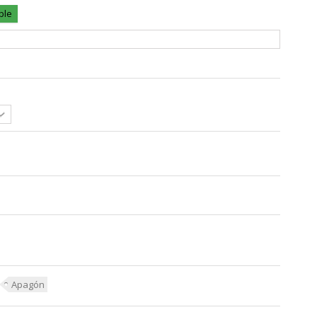
ble
Apagón