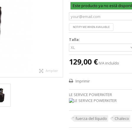
Este producto ya no está disponi
NOTIFY ME WHEN AVAILABLE
Talla:
129,00 €
IVA incluído
Ampliar
Imprimir
LE SERVICE POWERKITER
fuerza del líquido
Chaleco