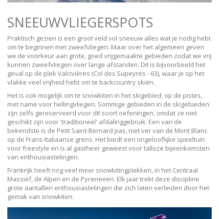
SNEEUWVLIEGERSPOTS
Praktisch gezien is een groot veld vol sneeuw alles wat je nodig hebt
om te beginnen met zweefvliegen. Maar over het algemeen geven
we de voorkeur aan grote, goed vrijgemaakte gebieden zodat we vrij
kunnen zweefvliegen over lange afstanden. Dit is bijvoorbeeld het
geval op de plek Valcivières (Col des Supeyres - 63), waar je op het
vlakke veel vrijheid hebt om te backcountry skiën.
Het is ook mogelijk om te snowkiten in het skigebied, op de pistes,
met name voor hellingvliegen. Sommige gebieden in de skigebieden
zijn zelfs gereserveerd voor dit soort oefeningen, omdat ze niet
geschikt zijn voor 'traditioneel' afdalinggebruik. Een van de
bekendste is de Petit Saint-Bernard pas, niet ver van de Mont Blanc
op de Frans-Italiaanse grens. Het biedt een ongelooflijke speeltuin
voor freestyle en is al gastheer geweest voor talloze bijeenkomsten
van enthousiastelingen.
Frankrijk heeft nog veel meer snowkitingplekken, in het Centraal
Massief, de Alpen en de Pyreneeën. Elk jaar trekt deze discipline
grote aantallen enthousiastelingen die zich laten verleiden door het
gemak van snowkiten.