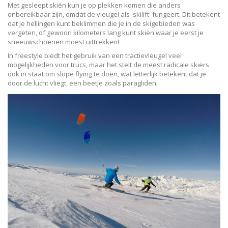
Met gesleept skiën kun je op plekken komen die anders
onbereikbaar zijn, omdat de vleugel als 'skilift' fungeert. Dit betekent
dat je hellingen kunt beklimmen die je in de skigebieden was
vergeten, of gewoon kilometers lang kunt skiën waar je eerst je
sneeuwschoenen moest uittrekken!
In freestyle biedt het gebruik van een tractievleugel veel
mogelijkheden voor trucs, maar het stelt de meest radicale skiërs
ook in staat om slope flying te doen, wat letterlijk betekent dat je
door de lucht vliegt, een beetje zoals paragliden.