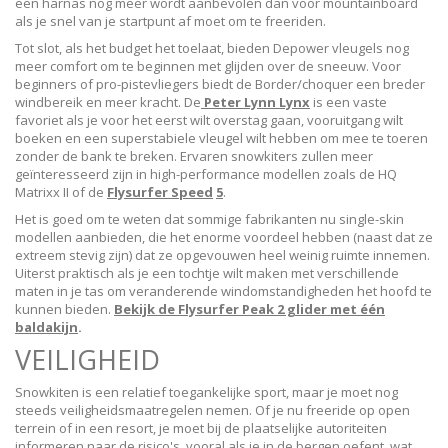
een harnas nog meer wordt aanbevolen dan voor mountainboard
als je snel van je startpunt af moet om te freeriden.
Tot slot, als het budget het toelaat, bieden Depower vleugels nog
meer comfort om te beginnen met glijden over de sneeuw. Voor
beginners of pro-pistevliegers biedt de Border/choquer een breder
windbereik en meer kracht. De
Peter Lynn Lynx
is een vaste
favoriet als je voor het eerst wilt overstag gaan, vooruitgang wilt
boeken en een superstabiele vleugel wilt hebben om mee te toeren
zonder de bank te breken. Ervaren snowkiters zullen meer
geïnteresseerd zijn in high-performance modellen zoals de HQ
Matrixx II of de
Flysurfer Speed
5
.
Het is goed om te weten dat sommige fabrikanten nu single-skin
modellen aanbieden, die het enorme voordeel hebben (naast dat ze
extreem stevig zijn) dat ze opgevouwen heel weinig ruimte innemen.
Uiterst praktisch als je een tochtje wilt maken met verschillende
maten in je tas om veranderende windomstandigheden het hoofd te
kunnen bieden.
Bekijk de Flysurfer Peak 2 glider met één
baldakijn
.
VEILIGHEID
Snowkiten is een relatief toegankelijke sport, maar je moet nog
steeds veiligheidsmaatregelen nemen. Of je nu freeride op open
terrein of in een resort, je moet bij de plaatselijke autoriteiten
informeren naar de risico's, vooral als je in de bergen oefent, wat