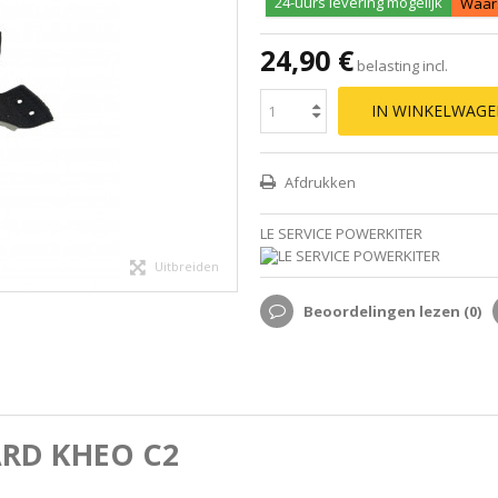
24-uurs levering mogelijk
Waars
24,90 €
belasting incl.
IN WINKELWAG
Afdrukken
LE SERVICE POWERKITER
Uitbreiden
Beoordelingen lezen (
0
)
RD KHEO C2