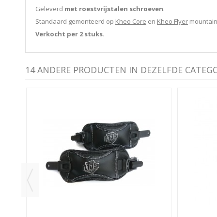
Geleverd
met
roestvrijstalen schroeven
.
Standaard gemonteerd op
Kheo Core
en
Kheo Flyer
mountain
Verkocht per 2 stuks.
14 ANDERE PRODUCTEN IN DEZELFDE CATEGO
ATEN