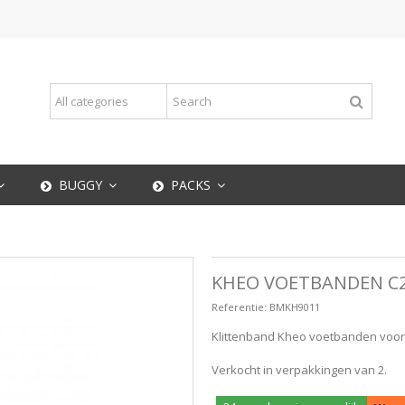
BUGGY
PACKS
KHEO VOETBANDEN C
Referentie:
BMKH9011
Klittenband Kheo voetbanden voo
Verkocht in verpakkingen van 2.