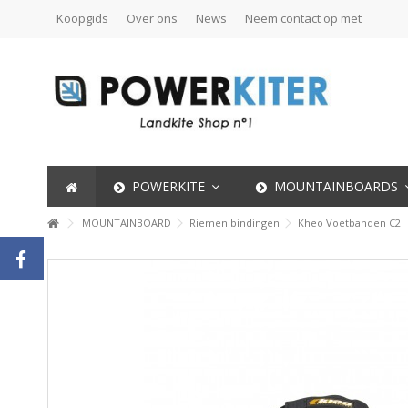
Koopgids
Over ons
News
Neem contact op met
POWERKITE
MOUNTAINBOARDS
MOUNTAINBOARD
Riemen bindingen
Kheo Voetbanden C2