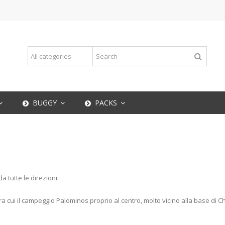
BUGGY
PACKS
 tutte le direzioni.
 cui il campeggio Palominos proprio al centro, molto vicino alla base di Ch