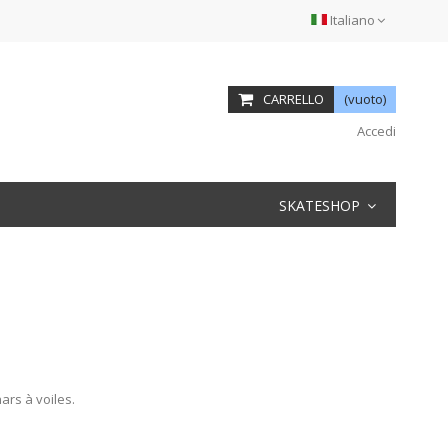
Italiano
CARRELLO
(vuoto)
Accedi
SKATESHOP
ars à voiles.