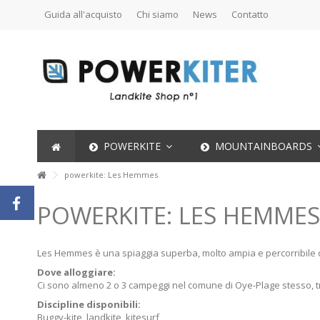
Guida all'acquisto
Chi siamo
News
Contatto
POWERKITE
MOUNTAINBOARDS
powerkite: Les Hemmes
POWERKITE: LES HEMMES
Les Hemmes è una spiaggia superba, molto ampia e percorribile da
Dove alloggiare:
Ci sono almeno 2 o 3 campeggi nel comune di Oye-Plage stesso, tra
Discipline disponibili:
Buggy-kite, landkite, kitesurf