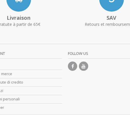
Livraison
SAV
ratuite à partir de 65€
Retours et remboursem
UNT
FOLLOW US
di merce
ute di credito
zzi
i personali
her