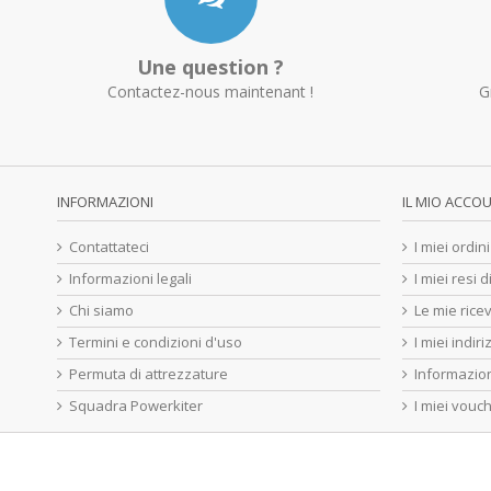
Une question ?
Contactez-nous maintenant !
G
INFORMAZIONI
IL MIO ACCO
Contattateci
I miei ordini
Informazioni legali
I miei resi 
Chi siamo
Le mie ricev
Termini e condizioni d'uso
I miei indiri
Permuta di attrezzature
Informazion
Squadra Powerkiter
I miei vouc