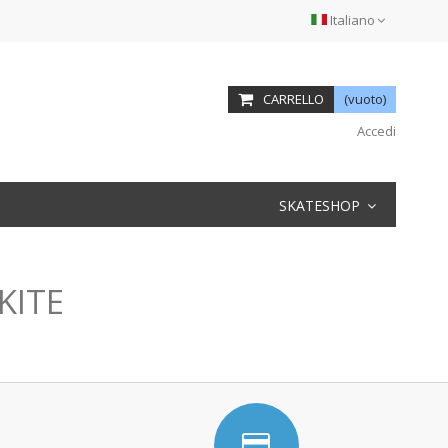
Italiano
CARRELLO
(vuoto)
Accedi
SKATESHOP
KITE