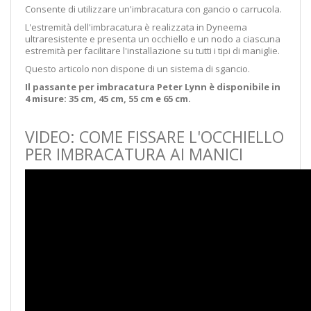
Consente di utilizzare un'imbracatura con gancio o carrucola.
L'estremità dell'imbracatura è realizzata in Dyneema
ultraresistente e presenta un occhiello e un nodo a ciascuna
estremità per facilitare l'installazione su tutti i tipi di maniglie.
Questo articolo non dispone di un sistema di sgancio.
Il passante per imbracatura Peter Lynn è disponibile in
4 misure: 35 cm, 45 cm, 55 cm e 65 cm.
VIDEO: COME FISSARE L'OCCHIELLO
PER IMBRACATURA AI MANICI