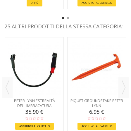
DI PIÙ
AGGIUNGI AL CARRELLO
25 ALTRI PRODOTTI DELLA STESSA CATEGORIA:
PETER LYNN ESTREMITÀ
PIQUET GROUNDSTAKE PETER
DELL'IMBRACATURA
LYNN
STACCABILE
35,90 €
6,95 €
AGGIUNGI AL CARRELLO
AGGIUNGI AL CARRELLO