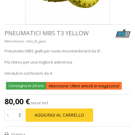
PNEUMATICI MBS T3 YELLOW
Riferimento:
mbs_t3_jaun
Pneumatici MBS gialli per ruote mountainboard da 8".
Più rilievo per una migliore aderenza.
Venduti in confezioni da 4.
Consegna in 24 ore
Attenzione: Ultimi articoli in magazzino!
80,00 €
tasse incl.
AGGIUNGI AL CARRELLO
Stampa