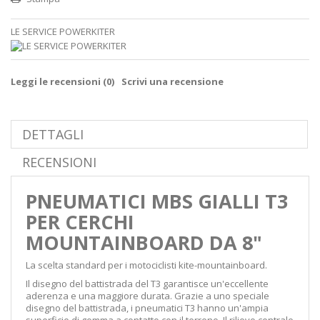
LE SERVICE POWERKITER
Leggi le recensioni (
0
)
Scrivi una recensione
DETTAGLI
RECENSIONI
PNEUMATICI MBS GIALLI T3
PER CERCHI
MOUNTAINBOARD DA 8"
La scelta standard per i motociclisti kite-mountainboard.
Il disegno del battistrada del T3 garantisce un'eccellente
aderenza e una maggiore durata. Grazie a uno speciale
disegno del battistrada, i pneumatici T3 hanno un'ampia
superficie di gomma a contatto con il terreno. Il rilievo centrale