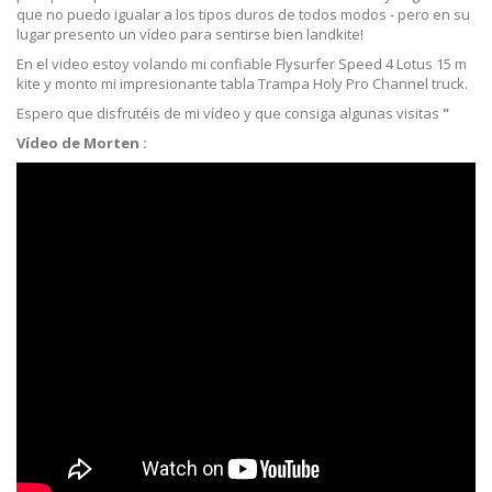
que no puedo igualar a los tipos duros de todos modos - pero en su
lugar presento un vídeo para sentirse bien landkite!
En el video estoy volando mi confiable Flysurfer Speed 4 Lotus 15 m
kite y monto mi impresionante tabla Trampa Holy Pro Channel truck.
Espero que disfrutéis de mi vídeo y que consiga algunas visitas
"
Vídeo de Morten :