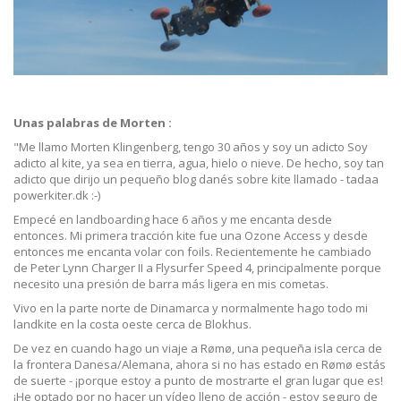
Unas palabras de Morten :
"Me llamo Morten Klingenberg, tengo 30 años y soy un adicto Soy
adicto al kite, ya sea en tierra, agua, hielo o nieve. De hecho, soy tan
adicto que dirijo un pequeño blog danés sobre kite llamado - tadaa
powerkiter.dk :-)
Empecé en landboarding hace 6 años y me encanta desde
entonces. Mi primera tracción kite fue una Ozone Access y desde
entonces me encanta volar con foils. Recientemente he cambiado
de Peter Lynn Charger II a Flysurfer Speed 4, principalmente porque
necesito una presión de barra más ligera en mis cometas.
Vivo en la parte norte de Dinamarca y normalmente hago todo mi
landkite en la costa oeste cerca de Blokhus.
De vez en cuando hago un viaje a Rømø, una pequeña isla cerca de
la frontera Danesa/Alemana, ahora si no has estado en Rømø estás
de suerte - ¡porque estoy a punto de mostrarte el gran lugar que es!
¡He optado por no hacer un vídeo lleno de acción - estoy seguro de