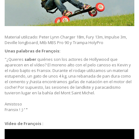
Material utilizado: Peter Lynn Charger 18m, Fury 13m, Impulse 3m,
Deville longboard, Mtb MBS Pro 90 y Trampa HolyPro
Unas palabras de François:
"¿Quieres
saber
quiénes son los actores de Hollywood que
aparecen en el vídeo? El moreno alto con el pelo canoso es Kevin y
el rubio bajito es Fransix. Durante el rodaje utilizamos un material
estupendo, un gato de unos 4 kg, una rebanada de pan dura como
el cemento y ¡hasta encontramos gafas de natación en el motor del
coche! Por supuesto, las sesiones de landkite y paracaidismo
tuvieron lugar en la bahía del Mont Saint Michel.
Amistoso
Fransix ! ;)
' "
Vídeo de François :