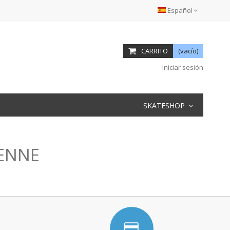
Español
CARRITO
(vacío)
Iniciar sesión
SKATESHOP
DENNE