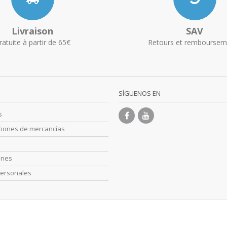
Livraison
SAV
ratuite à partir de 65€
Retours et remboursem
SÍGUENOS EN
s
ciones de mercancías
s
ones
personales