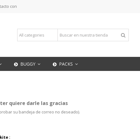
tacto con
BUGGY
PACKS
er quiere darle las gracias
mprobar su bandeja de correo no deseado).
ite :