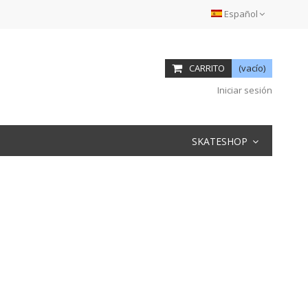
Español
CARRITO
(vacío)
Iniciar sesión
SKATESHOP