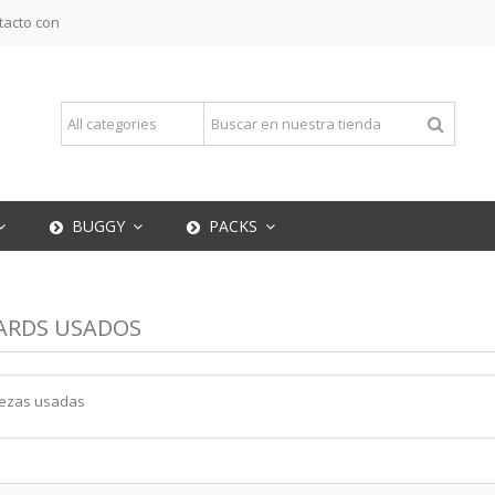
tacto con
BUGGY
PACKS
RDS USADOS
iezas usadas