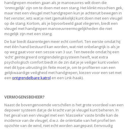
handgrepen moeten gaan als je manoeuvres wilt doen die
'onmogelijk' zijn om te doen met een stang. Het klinkt misschien gek,
maar met een vleugel met handgrepen kun je achteruit bewegen in
het venster, iets wat je niet (gemakkelijk) kunt doen met een vleugel
op de stang. Kortom, als je bijvoorbeeld gaat vliegeren, biedt een
vleugel met handgrepen manoeuvreermogelijkheden die niet
mogelijk zijn met een stang.
De bar biedt daarentegen meer echt comfort. Ten eerste omdat hij
met één hand bestuurd kan worden, wat niet onbelangrijk is als je
op weg gaat voor een sessie van 3 uur. Ten tweede omdat hij een
'echt' geïntegreerd ontgrendelingssysteem heeft, wat extra
psychologisch comfort biedt in de zin dat je je veiliger kunt voelen
met dit type uitrusting (in feite moet je, om te profiteren van een
gelijkwaardige veiligheid met handgrepen, kiezen voor een set met
een
ontgrendelbare katrol
en een Link-haak).
VERMOGENSBEHEER?
Naast de bovengenoemde verschillen is het grote voordeel van een
depower systeem dat je de kracht van je vleugel kunt beheren. In
het geval van een vleugel met een 'klassieke' vaste bridle kan de
incidence van de vleugel, d.w.z. de oriëntatie van het profiel ten
opzichte van de wind, niet echt worden aangepast. Eenvoudig