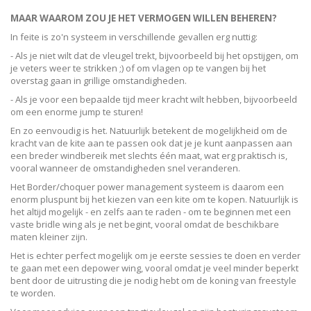
MAAR WAAROM ZOU JE HET VERMOGEN WILLEN BEHEREN?
In feite is zo'n systeem in verschillende gevallen erg nuttig:
- Als je niet wilt dat de vleugel trekt, bijvoorbeeld bij het opstijgen, om
je veters weer te strikken ;) of om vlagen op te vangen bij het
overstag gaan in grillige omstandigheden.
- Als je voor een bepaalde tijd meer kracht wilt hebben, bijvoorbeeld
om een enorme jump te sturen!
En zo eenvoudig is het. Natuurlijk betekent de mogelijkheid om de
kracht van de kite aan te passen ook dat je je kunt aanpassen aan
een breder windbereik met slechts één maat, wat erg praktisch is,
vooral wanneer de omstandigheden snel veranderen.
Het Border/choquer power management systeem is daarom een
enorm pluspunt bij het kiezen van een kite om te kopen. Natuurlijk is
het altijd mogelijk - en zelfs aan te raden - om te beginnen met een
vaste bridle wing als je net begint, vooral omdat de beschikbare
maten kleiner zijn.
Het is echter perfect mogelijk om je eerste sessies te doen en verder
te gaan met een depower wing, vooral omdat je veel minder beperkt
bent door de uitrusting die je nodig hebt om de koning van freestyle
te worden.