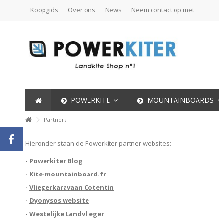
Koopgids
Over ons
News
Neem contact op met
POWERKITE
MOUNTAINBOARDS
Partners
Hieronder staan de Powerkiter partner websites:
-
Powerkiter Blog
-
Kite-mountainboard.fr
-
Vliegerkaravaan Cotentin
-
Dyonysos website
-
Westelijke Landvlieger