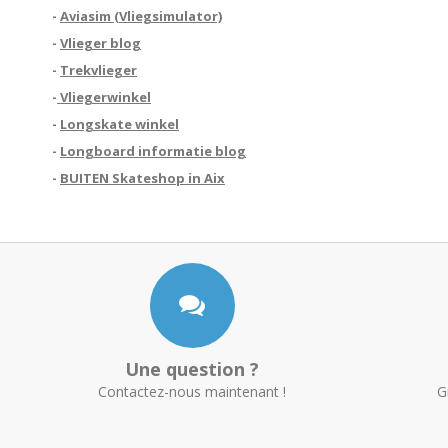
-
Aviasim (Vliegsimulator)
-
Vlieger blog
-
Trekvlieger
-
Vliegerwinkel
-
Longskate winkel
-
Longboard informatie blog
-
BUITEN Skateshop in Aix
Une question ?
Contactez-nous maintenant !
G