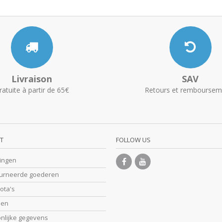
Livraison
SAV
ratuite à partir de 65€
Retours et remboursem
T
FOLLOW US
lingen
ourneerde goederen
nota's
sen
onlijke gegevens