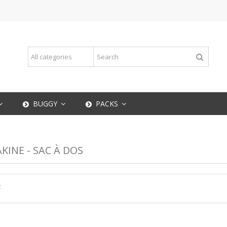
BUGGY
PACKS
KINE - SAC À DOS
t