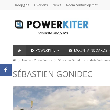
Koopgids
Over ons
News
Neem contact op met
POWERKITE
MOUNTAINBOARDS
Landkite Video Contest
Sébastien Gonidec - Landkite Videowed
SÉBASTIEN GONIDEC