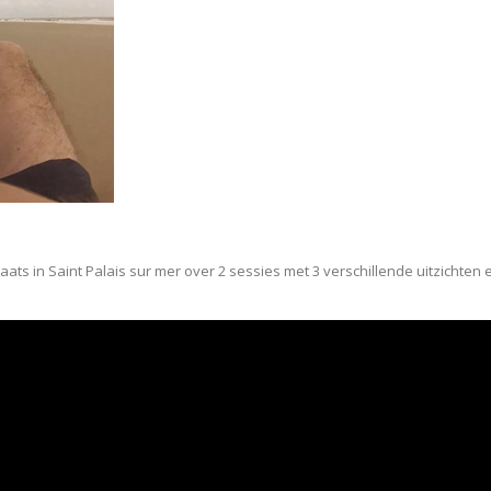
laats in Saint Palais sur mer over 2 sessies met 3 verschillende uitzichte