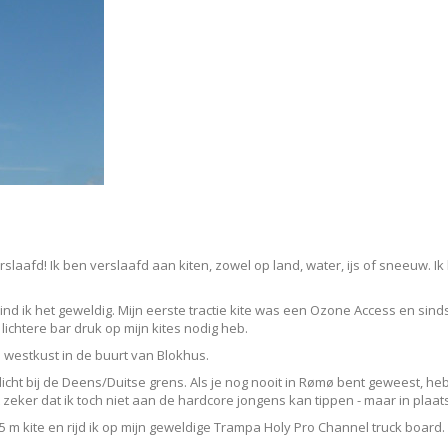
slaafd! Ik ben verslaafd aan kiten, zowel op land, water, ijs of sneeuw. Ik
d ik het geweldig. Mijn eerste tractie kite was een Ozone Access en sinds
lichtere bar druk op mijn kites nodig heb.
westkust in de buurt van Blokhus.
ht bij de Deens/Duitse grens. Als je nog nooit in Rømø bent geweest, heb j
 zeker dat ik toch niet aan de hardcore jongens kan tippen - maar in plaat
15 m kite en rijd ik op mijn geweldige Trampa Holy Pro Channel truck board.