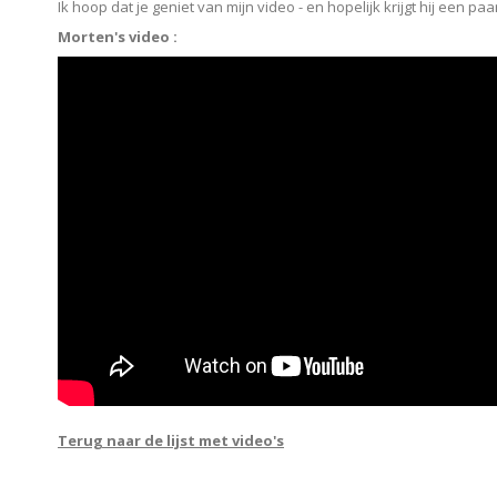
Ik hoop dat je geniet van mijn video - en hopelijk krijgt hij een pa
Morten's video :
Terug naar de lijst met video's