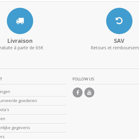
Livraison
SAV
ratuite à partir de 65€
Retours et remboursem
T
FOLLOW US
lingen
ourneerde goederen
nota's
sen
onlijke gegevens
ers