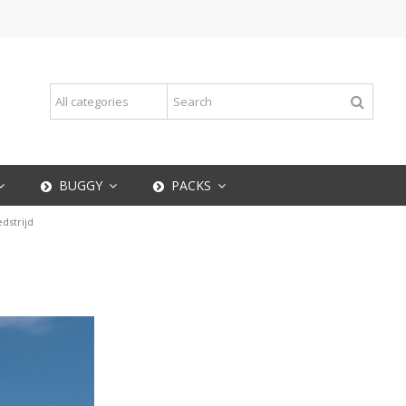
BUGGY
PACKS
dstrijd