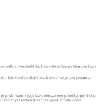
 ben zelfs zo verslaafd dat ik een kleine Deense blog over kiten
dien ben ik dol op vliegfolies. Ik ben onlangs overgestapt van
e geluk - want ik ga je laten zien wat een geweldige plek het is!
s daarvan presenteer ik een feel-good landkite video!