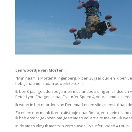
Een woordje van Morten :
"Mijn naam is Morten Klingenberg, ik ben 30 jaar oud en ik ben ver
heb genaamd - tadaa powerkiter.dk :-)
Ik ben 6 jaar geleden begonnen met landboarding en sindsdien vin
Peter Lynn Charger II naar Flysurfer Speed 4, vooral omdat ik een 
Ik woon in het noorden van Denemarken en vlieg meestal aan de 
Zo nu en dan maak ik een uitstapje naar Rømø, een klein eiland dic
Ik heb ervoor gekozen om geen video vol actie te maken - ik weet
In de video vlieg ik met mijn vertrouwde Flysurfer Speed 4 Lotus 