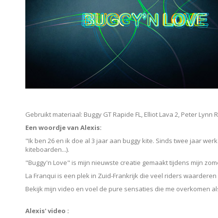
Gebruikt materiaal: Buggy GT Rapide FL, Elliot Lava 2, Peter Lynn R
Een woordje van Alexis:
"Ik ben 26 en ik doe al 3 jaar aan buggy kite. Sinds twee jaar 
kiteboarden...).
"Buggy'n Love" is mijn nieuwste creatie gemaakt tijdens mijn zo
La Franqui is een plek in Zuid-Frankrijk die veel riders waarderen
Bekijk mijn video en voel de pure sensaties die me overkomen als ik
Alexis' video :