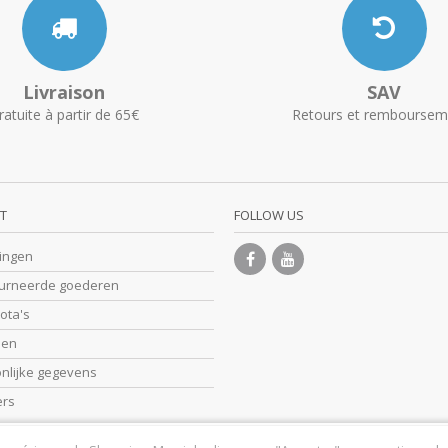
Livraison
SAV
ratuite à partir de 65€
Retours et remboursem
T
FOLLOW US
lingen
ourneerde goederen
nota's
sen
onlijke gegevens
ers