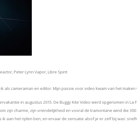
eactor, Peter Lynn Vapor, Libre Spirit
werk ik als cameraman en editor. Mijn passie voor video kwam van het mak
mervakantie in augustus 2015. De Buggy Kite Video werd opgenomen in La F
 om zijn charme, zijn vriendelijkheid en vooral de tramontane wind die 300 
 aan het rijden ben, en ervaar de sensatie alsof je er zelf bij was: snelhei