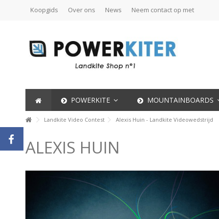
Koopgids
Over ons
News
Neem contact op met
POWERKITE
MOUNTAINBOARDS
Landkite Video Contest
Alexis Huin - Landkite Videowedstrijd
ALEXIS HUIN